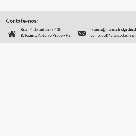
Contate-nos:
Rua 14 de outubro, 430
branco@brancodesign.ind.
B. Fátima, Antônio Prado - RS
comercial@brancodesign.i