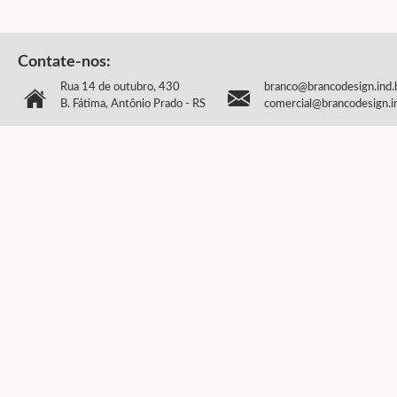
Contate-nos:
Rua 14 de outubro, 430
branco@brancodesign.ind.
B. Fátima, Antônio Prado - RS
comercial@brancodesign.i