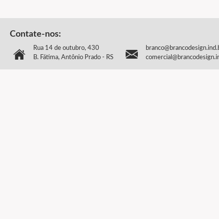
Contate-nos:
Rua 14 de outubro, 430
branco@brancodesign.ind.
B. Fátima, Antônio Prado - RS
comercial@brancodesign.i